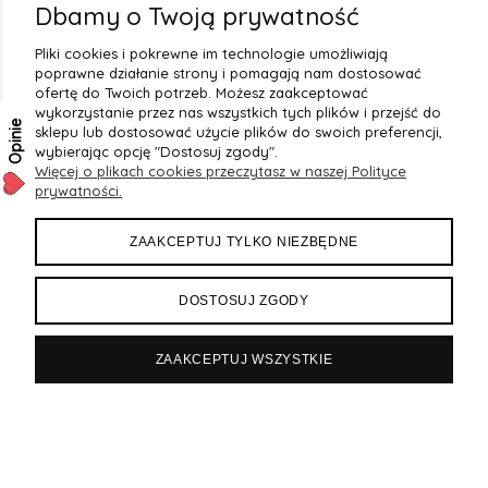
2
(20)
Dbamy o Twoją prywatność
1
(7)
Pliki cookies i pokrewne im technologie umożliwiają
poprawne działanie strony i pomagają nam dostosować
ofertę do Twoich potrzeb. Możesz zaakceptować
wykorzystanie przez nas wszystkich tych plików i przejść do
Opinie
sklepu lub dostosować użycie plików do swoich preferencji,
wybierając opcję "Dostosuj zgody".
Więcej o plikach cookies przeczytasz w naszej Polityce
prywatności.
OBSŁUGA KLIENTA
ZAAKCEPTUJ TYLKO NIEZBĘDNE
PŁATNOŚCI I DOSTAWA
DOSTOSUJ ZGODY
REGULAMINY
ZAAKCEPTUJ WSZYSTKIE
OPINIE O NAS
Sklep internetowy Shoper.pl