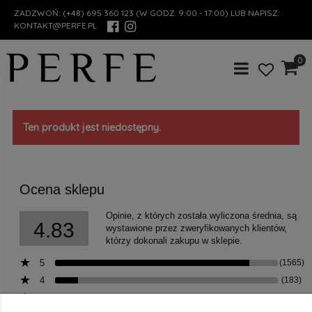
ZADZWOŃ:
(+48) 695 360 123
(W GODZ. 9:00 - 17:00) LUB NAPISZ:
KONTAKT@PERFE.PL
0
Ten produkt jest niedostępny.
Ocena sklepu
Opinie, z których została wyliczona średnia, są
4.83
wystawione przez zweryfikowanych klientów,
którzy dokonali zakupu w sklepie.
5
(1565)
4
(183)
3
(18)