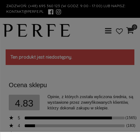
ZADZWOŃ:
(+48) 695 360 123
(W GODZ. 9:00 - 17:00) LUB NAPISZ:
KONTAKT@PERFE.PL
0
Ten produkt jest niedostępny.
Ocena sklepu
Opinie, z których została wyliczona średnia, są
4.83
wystawione przez zweryfikowanych klientów,
którzy dokonali zakupu w sklepie.
5
(1565)
4
(183)
3
(18)