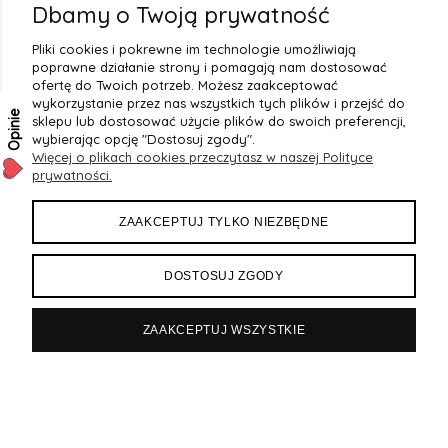
2
(20)
Dbamy o Twoją prywatność
1
(7)
Pliki cookies i pokrewne im technologie umożliwiają
poprawne działanie strony i pomagają nam dostosować
ofertę do Twoich potrzeb. Możesz zaakceptować
wykorzystanie przez nas wszystkich tych plików i przejść do
Opinie
sklepu lub dostosować użycie plików do swoich preferencji,
wybierając opcję "Dostosuj zgody".
Więcej o plikach cookies przeczytasz w naszej Polityce
prywatności.
OBSŁUGA KLIENTA
ZAAKCEPTUJ TYLKO NIEZBĘDNE
PŁATNOŚCI I DOSTAWA
DOSTOSUJ ZGODY
REGULAMINY
ZAAKCEPTUJ WSZYSTKIE
OPINIE O NAS
Sklep internetowy Shoper.pl