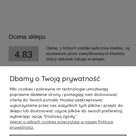
Ocena sklepu
Opinie, z których została wyliczona średnia, są
4.83
wystawione przez zweryfikowanych klientów,
którzy dokonali zakupu w sklepie.
5
(1565)
4
(183)
Dbamy o Twoją prywatność
3
(18)
Pliki cookies i pokrewne im technologie umożliwiają
2
(20)
poprawne działanie strony i pomagają nam dostosować
1
(7)
ofertę do Twoich potrzeb. Możesz zaakceptować
wykorzystanie przez nas wszystkich tych plików i przejść do
sklepu lub dostosować użycie plików do swoich preferencji,
wybierając opcję "Dostosuj zgody".
Więcej o plikach cookies przeczytasz w naszej Polityce
prywatności.