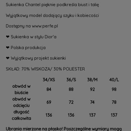
Sukienka Chantel pięknie podkreśla biust i talię
Wyjątkowy model dodający szyku i kobiecości
Dostępny na www.perfe.pl
❤ Sukienka w stylu Dior'a
❤ Polska produkcja
❤ Wyjątkowy projekt sukienki
SKŁAD: 70% WISKOZA/ 30% POLIESTER
34/XS
36/S
38/M
40/L
obwód w
84
88
92
98
biuście
obwód w
69
72
74
78
odcięciu
długość
136
136
137
137
całkowita
Ubrania mierzone na płasko! Poszczególne wymiary mogą