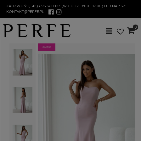
ZADZWOŃ:
(+48) 695 360 123
(W GODZ. 9:00 - 17:00) LUB NAPISZ:
KONTAKT@PERFE.PL
0
NOWOŚĆ