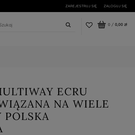
ZAREJESTRUJ SIĘ
ZALOGUJ SIĘ
0
/
0,00 zł
MULTIWAY ECRU
WIĄZANA NA WIELE
 POLSKA
A