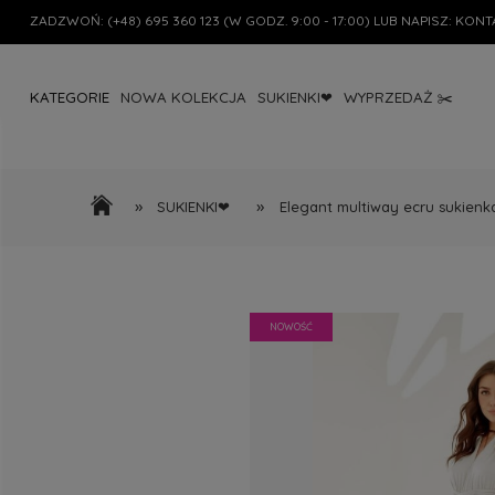
ZADZWOŃ:
(+48) 695 360 123
(W GODZ. 9:00 - 17:00) LUB NAPISZ:
KONT
KATEGORIE
NOWA KOLEKCJA
SUKIENKI❤
WYPRZEDAŻ ✂️
»
»
SUKIENKI❤
Elegant multiway ecru sukienk
NOWOŚĆ