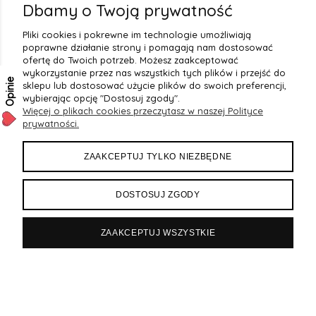
2
(20)
Dbamy o Twoją prywatność
1
(7)
Pliki cookies i pokrewne im technologie umożliwiają
poprawne działanie strony i pomagają nam dostosować
ofertę do Twoich potrzeb. Możesz zaakceptować
wykorzystanie przez nas wszystkich tych plików i przejść do
Opinie
sklepu lub dostosować użycie plików do swoich preferencji,
wybierając opcję "Dostosuj zgody".
Więcej o plikach cookies przeczytasz w naszej Polityce
prywatności.
OBSŁUGA KLIENTA
ZAAKCEPTUJ TYLKO NIEZBĘDNE
PŁATNOŚCI I DOSTAWA
DOSTOSUJ ZGODY
REGULAMINY
ZAAKCEPTUJ WSZYSTKIE
OPINIE O NAS
Sklep internetowy Shoper.pl