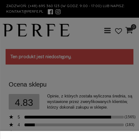
ZADZWOŃ:
(+48) 695 360 123
(W GODZ. 9:00 - 17:00) LUB NAPISZ:
KONTAKT@PERFE.PL
0
Ten produkt jest niedostępny.
Ocena sklepu
Opinie, z których została wyliczona średnia, są
4.83
wystawione przez zweryfikowanych klientów,
którzy dokonali zakupu w sklepie.
5
(1565)
4
(183)
3
(18)