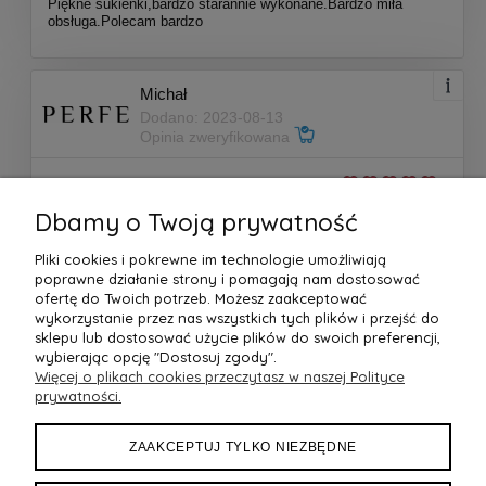
Piękne sukienki,bardzo starannie wykonane.Bardzo miła
obsługa.Polecam bardzo
Michał
Dodano: 2023-08-13
Opinia zweryfikowana
Ocena produktu:
Ocena sklepu:
Dbamy o Twoją prywatność
Ocena dostawy:
Pliki cookies i pokrewne im technologie umożliwiają
Dodatkowy komentarz:
poprawne działanie strony i pomagają nam dostosować
Produkt spełnił moje oczekiwania
ofertę do Twoich potrzeb. Możesz zaakceptować
wykorzystanie przez nas wszystkich tych plików i przejść do
sklepu lub dostosować użycie plików do swoich preferencji,
wybierając opcję "Dostosuj zgody".
Więcej opinii
Więcej o plikach cookies przeczytasz w naszej Polityce
prywatności.
ZAAKCEPTUJ TYLKO NIEZBĘDNE
OBSŁUGA KLIENTA