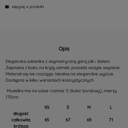
zapytaj o produkt
Opis
Elegancka sukienka z asymetryczną górą jak i dołem.
Zapinana z boku na kryty zamek, posiada wszyte wiązanie.
Materiał się nie rozciąga. Idealna na eleganckie wyjście.
Dostępna w kilku wariantach kolorystycznych.
Modelka ma na sobie rozmiar S (kolor bordowy), mierzy
170cm.
XS
S
M
L
długość
całkowita
65
67
69
71
krótsza