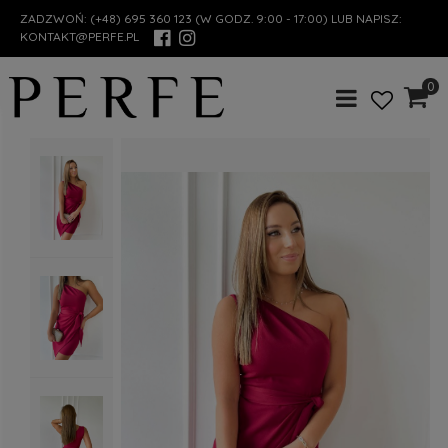
ZADZWOŃ:
(+48) 695 360 123
(W GODZ. 9:00 - 17:00) LUB NAPISZ:
KONTAKT@PERFE.PL
0