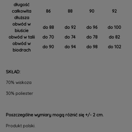
długość
całkowita
86
88
90
92
dłuższa
obwód w
do 88
do 92
do 96
do 100
biuście
obwód w talii
do 70
do 74
do 78
do 82
obwód w
do 90
do 94
do 98
do 102
biodrach
SKŁAD:
70% wiskoza
30% poliester
Poszczególne wymiary mogą różnić się +/- 2 cm.
Produkt polski.