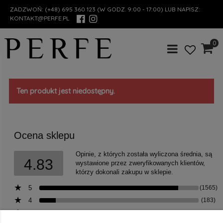
ZADZWOŃ:
(+48) 695 360 123
(W GODZ. 9:00 - 17:00) LUB NAPISZ:
KONTAKT@PERFE.PL
0
Ten produkt jest niedostępny.
Ocena sklepu
Opinie, z których została wyliczona średnia, są
4.83
wystawione przez zweryfikowanych klientów,
którzy dokonali zakupu w sklepie.
5
(1565)
4
(183)
3
(18)