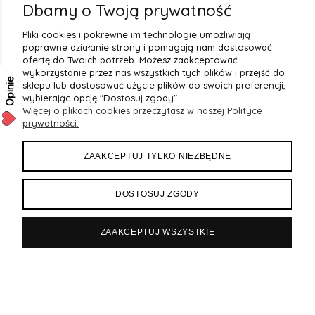
2
(20)
Dbamy o Twoją prywatność
1
(7)
Pliki cookies i pokrewne im technologie umożliwiają
poprawne działanie strony i pomagają nam dostosować
ofertę do Twoich potrzeb. Możesz zaakceptować
wykorzystanie przez nas wszystkich tych plików i przejść do
Opinie
sklepu lub dostosować użycie plików do swoich preferencji,
wybierając opcję "Dostosuj zgody".
Więcej o plikach cookies przeczytasz w naszej Polityce
prywatności.
OBSŁUGA KLIENTA
ZAAKCEPTUJ TYLKO NIEZBĘDNE
PŁATNOŚCI I DOSTAWA
DOSTOSUJ ZGODY
REGULAMINY
ZAAKCEPTUJ WSZYSTKIE
OPINIE O NAS
Sklep internetowy Shoper.pl