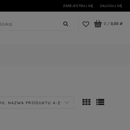
ZAREJESTRUJ SIĘ
ZALOGUJ SIĘ
0
/
0,00 zł
WG:
NAZWA PRODUKTU A-Z