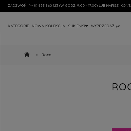
ZADZWOŃ:
(+48) 695 360 123
(W GODZ. 9:00 - 17:00) LUB NAPISZ:
KONT
KATEGORIE
NOWA KOLEKCJA
SUKIENKI❤
WYPRZEDAŻ ✂️
»
Roco
RO