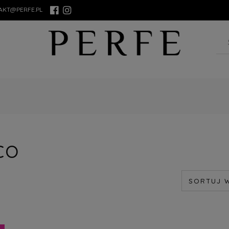
AKT@PERFE.PL
CO
SORTUJ 