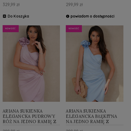
329,99 zł
299,99 zł
Do Koszyka
powiadom o dostępności
NOWOŚĆ
NOWOŚĆ
ARIANA SUKIENKA
ARIANA SUKIENKA
ELEGANCKA PUDROWY
ELEGANCKA BŁĘKITNA
RÓŻ NA JEDNO RAMIĘ Z
NA JEDNO RAMIĘ Z
KWIATEM
KWIATEM