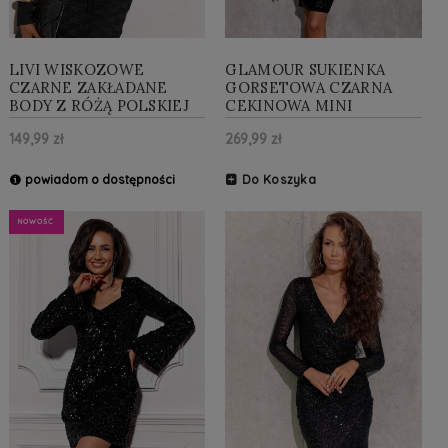
LIVI WISKOZOWE
GLAMOUR SUKIENKA
CZARNE ZAKŁADANE
GORSETOWA CZARNA
BODY Z RÓŻĄ POLSKIEJ
CEKINOWA MINI
PRODUKCJI
149,99 zł
269,99 zł
powiadom o dostępności
Do Koszyka
NOWOŚĆ