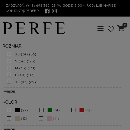
ZADZWOŃ:
(+48) 695 360 123
(W GODZ. 9:00 - 17:00) LUB NAPISZ:
KONTAKT@PERFE.PL
0
ROZMIAR
XS (34)
(86)
S (36)
(128)
M (38)
(131)
L (40)
(117)
XL (42)
(69)
więcej
KOLOR
(27)
(14)
(12)
(12)
(14)
więcej