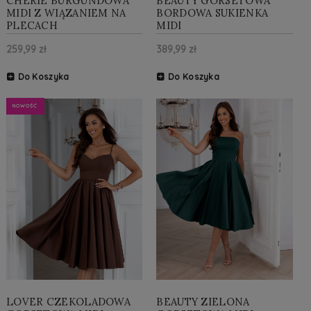
CHERIE BURGUNDOWA
BEAUTY GORSETOWA
MIDI Z WIĄZANIEM NA
BORDOWA SUKIENKA
PLECACH
MIDI
259,99 zł
389,99 zł
Do Koszyka
Do Koszyka
NOWOŚĆ
LOVER CZEKOLADOWA
BEAUTY ZIELONA