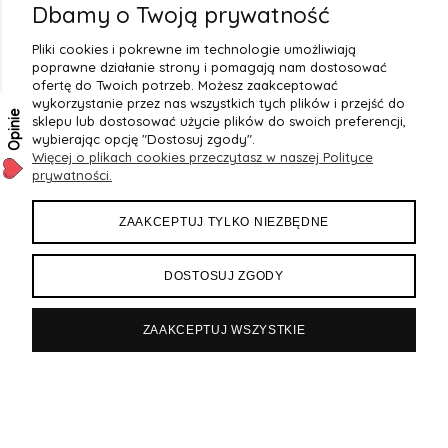
2
(20)
Dbamy o Twoją prywatność
1
(7)
Pliki cookies i pokrewne im technologie umożliwiają
poprawne działanie strony i pomagają nam dostosować
ofertę do Twoich potrzeb. Możesz zaakceptować
wykorzystanie przez nas wszystkich tych plików i przejść do
Opinie
sklepu lub dostosować użycie plików do swoich preferencji,
wybierając opcję "Dostosuj zgody".
Więcej o plikach cookies przeczytasz w naszej Polityce
prywatności.
OBSŁUGA KLIENTA
ZAAKCEPTUJ TYLKO NIEZBĘDNE
PŁATNOŚCI I DOSTAWA
DOSTOSUJ ZGODY
REGULAMINY
ZAAKCEPTUJ WSZYSTKIE
OPINIE O NAS
Sklep internetowy Shoper.pl