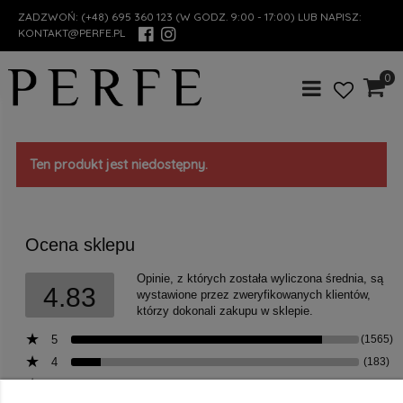
ZADZWOŃ:
(+48) 695 360 123
(W GODZ. 9:00 - 17:00) LUB NAPISZ:
KONTAKT@PERFE.PL
0
Ten produkt jest niedostępny.
Ocena sklepu
Opinie, z których została wyliczona średnia, są
4.83
wystawione przez zweryfikowanych klientów,
którzy dokonali zakupu w sklepie.
5
(1565)
4
(183)
3
(18)