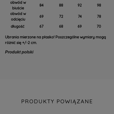
obwód w
84
88
92
98
biuście
obwód w
69
72
74
78
odcięciu
długość
67
68
69
70
Ubrania mierzone na płasko! Poszczególne wymiary mogą
różnić się +/-2 cm.
Produkt polski
PRODUKTY POWIĄZANE