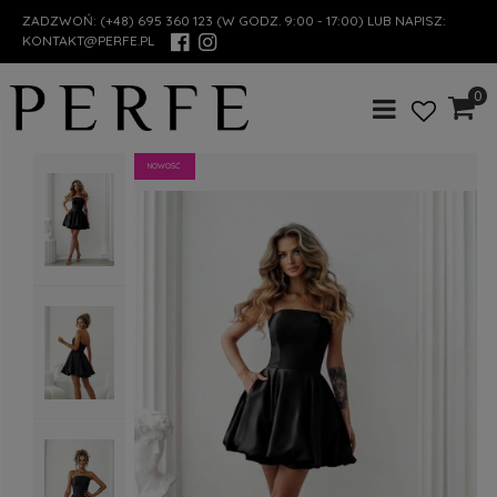
ZADZWOŃ:
(+48) 695 360 123
(W GODZ. 9:00 - 17:00) LUB NAPISZ:
KONTAKT@PERFE.PL
0
NOWOŚĆ