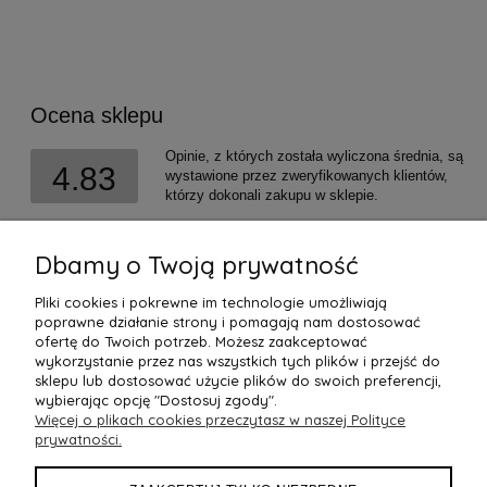
Ocena sklepu
Opinie, z których została wyliczona średnia, są
4.83
wystawione przez zweryfikowanych klientów,
którzy dokonali zakupu w sklepie.
5
(1565)
4
(183)
Dbamy o Twoją prywatność
3
(18)
Pliki cookies i pokrewne im technologie umożliwiają
2
(20)
poprawne działanie strony i pomagają nam dostosować
1
(7)
ofertę do Twoich potrzeb. Możesz zaakceptować
wykorzystanie przez nas wszystkich tych plików i przejść do
sklepu lub dostosować użycie plików do swoich preferencji,
wybierając opcję "Dostosuj zgody".
Więcej o plikach cookies przeczytasz w naszej Polityce
prywatności.