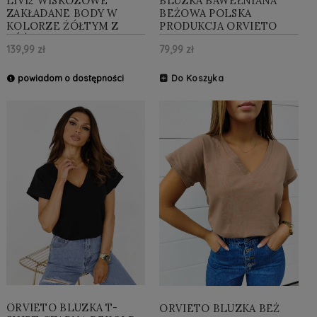
LIVI2 WISKOZOWE
BLUZKA BAWEŁNIANA
ZAKŁADANE BODY W
BEŻOWA POLSKA
KOLORZE ŻÓŁTYM Z
PRODUKCJA ORVIETO
RÓŻĄ BEZ RĘKAWA
139,99 zł
79,99 zł
powiadom o dostępności
Do Koszyka
ORVIETO BLUZKA T-
ORVIETO BLUZKA BEŻ