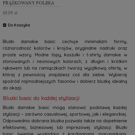
PRĄŻKOWANY POLSKA
PRODUKCJA UNI
69,99 zł
Do Koszyka
Bluzki damskie basic cechuje minimalizm formy,
różnorodność kolorów i krojów, oryginalne nadruki oraz
proste wzory. Modne topy, koszulki i t-shirty damskie w
stonowanych i neonowych kolorach, z długim i krótkim
rękawem lub na ramiączkach tworzą wyjątkową ofertę, w
której z pewnością znajdziesz coś dla siebie. Wybieraj
spośród najmodniejszych fasonów i dobierz bluzkę idealną
do okazji.
Bluzki basic do każdej stylizacji
Bluzki damskie basic mogą stanowić podstawę każdej
stylizacji – zarówno casualowej, sportowej, jak i eleganckiej.
Odpowiednio dobrana bluzka pozwala także na dopełnienie
efektownej, biznesowej lub imprezowej stylizacji. Bluzki
basic świetnie wyglądają z kardiganami, marynarkami,