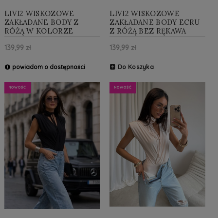
LIVI2 WISKOZOWE
LIVI2 WISKOZOWE
ZAKŁADANE BODY Z
ZAKŁADANE BODY ECRU
RÓŻĄ W KOLORZE
Z RÓŻĄ BEZ RĘKAWA
CZERWONYM BEZ
139,99 zł
139,99 zł
RĘKAWA
powiadom o dostępności
Do Koszyka
NOWOŚĆ
NOWOŚĆ