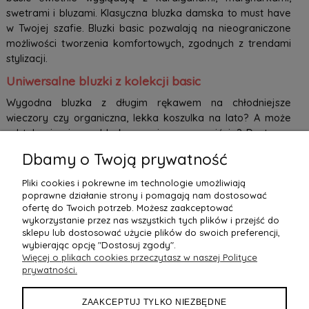
swetrami i bluzami. Klasyczna bluzka damska to must have
w Twojej szafie. Bluzki basic pozwalają na nieograniczone
możliwości tworzenia komfortowych, zgodnych z trendami
stylizacji.
Uniwersalne bluzki z kolekcji basic
Wygodna bluzka z długim rękawem na chłodniejsze
wieczory czy organiczna, lekka koszulka na lato? A może
subtelna i zwiewna bluzka na wieczorne wyjścia? Dostępne
w naszym sklepie modele pozwolą skomponować
Dbamy o Twoją prywatność
ponadczasowe zestawienia ubrań. Starannie wykonane
bluzki z najlepszej jakości materiałów, w uniwersalnych
Pliki cookies i pokrewne im technologie umożliwiają
fasonach doskonale sprawdzą się podczas tworzenia
poprawne działanie strony i pomagają nam dostosować
ofertę do Twoich potrzeb. Możesz zaakceptować
codziennych stylizacji. Delikatna tkanina podkreśla atuty
wykorzystanie przez nas wszystkich tych plików i przejść do
sylwetki, a odpowiednio dobrane dodatki tworzą wyjątkową
sklepu lub dostosować użycie plików do swoich preferencji,
stylizację do szkoły czy pracy. Łącz bluzki basic z różnymi
wybierając opcję "Dostosuj zgody".
stylami i poczuj się lekko i swobodnie w każdej sytuacji.
Więcej o plikach cookies przeczytasz w naszej Polityce
prywatności.
ZAAKCEPTUJ TYLKO NIEZBĘDNE