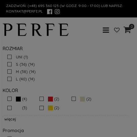
ZADZWOŃ:
(+48) 695 360 123
(W GODZ. 9:00 - 17:00) LUB NAPISZ:
KONTAKT@PERFE.PL
0
ROZMIAR
UNI
(1)
S (36)
(14)
M (38)
(14)
L (40)
(14)
KOLOR
(4)
(2)
(2)
(3)
(2)
więcej
Promocja