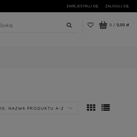
ZAREJESTRUJ SIĘ
ZALOGUJ SIĘ
0
/
0,00 zł
WG:
NAZWA PRODUKTU A-Z