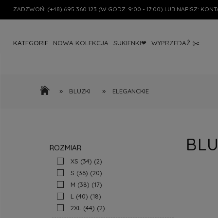
ZADZWOŃ:
(+48) 695 360 123
(W GODZ. 9:00 - 17:00) LUB NAPISZ:
KONT
KATEGORIE
NOWA KOLEKCJA
SUKIENKI❤
WYPRZEDAŻ ✂️
»
»
BLUZKI
ELEGANCKIE
BLU
ROZMIAR
XS (34)
(2)
S (36)
(20)
M (38)
(17)
L (40)
(18)
2XL (44)
(2)