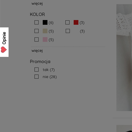
więcej
KOLOR
(6)
(3)
(5)
(3)
Opinie
(5)
więcej
Promocja
tak
(7)
nie
(28)