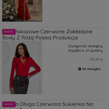
Livi Wiskozowe Czerwone Zakładane
NOWOŚĆ
Body Z Różą Polska Produkcja
Dostępność:
dostępny
Wysyłka w:
24 godziny
149,99 zł
Do Koszyka
Ariana Długa Czerwona Sukienka Na
NOWOŚĆ