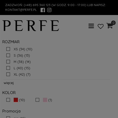
ZADZWOŃ:
(+48) 695 360 123
(W GODZ. 9:00 - 17:00) LUB NAPISZ:
KONTAKT@PERFE.PL
0
ROZMIAR
XS (34)
(10)
S (36)
(13)
M (38)
(14)
L (40)
(15)
XL (42)
(7)
więcej
KOLOR
(10)
(1)
Promocja