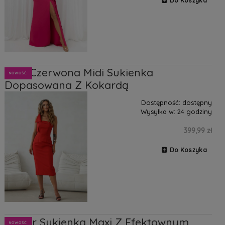
Do Koszyka
Pola Czerwona Midi Sukienka
NOWOŚĆ
Dopasowana Z Kokardą
Dostępność:
dostępny
Wysyłka w:
24 godziny
399,99 zł
Do Koszyka
Taylor Sukienka Maxi Z Efektownym
NOWOŚĆ