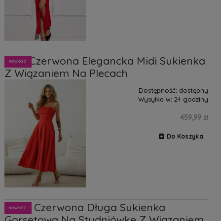
Cleo Czerwona Elegancka Midi Sukienka
NOWOŚĆ
Z Wiązaniem Na Plecach
Dostępność:
dostępny
Wysyłka w:
24 godziny
459,99 zł
Do Koszyka
Kiara Czerwona Długa Sukienka
NOWOŚĆ
Gorsetowa Na Studniówkę Z Wiązaniem