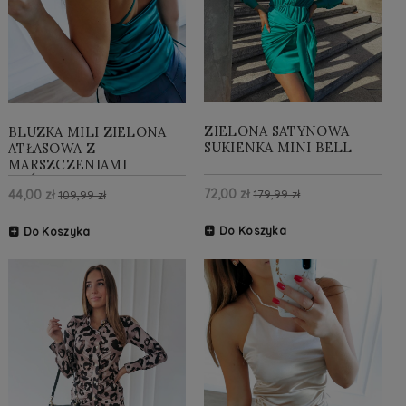
ZIELONA SATYNOWA
BLUZKA MILI ZIELONA
SUKIENKA MINI BELL
ATŁASOWA Z
MARSZCZENIAMI
KRÓTKA
72,00 zł
44,00 zł
179,99 zł
109,99 zł
Do Koszyka
Do Koszyka