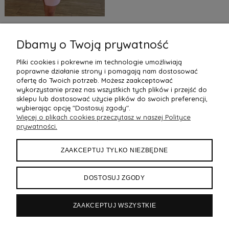
CARMEN2 SUKIENKA
PUDROWY RÓŻ KRÓTKA
Dbamy o Twoją prywatność
HISZPANKA
Pliki cookies i pokrewne im technologie umożliwiają
149,99 zł
249,99 zł
poprawne działanie strony i pomagają nam dostosować
ofertę do Twoich potrzeb. Możesz zaakceptować
Do Koszyka
wykorzystanie przez nas wszystkich tych plików i przejść do
sklepu lub dostosować użycie plików do swoich preferencji,
4
«
1
2
3
wybierając opcję "Dostosuj zgody".
»
Więcej o plikach cookies przeczytasz w naszej Polityce
prywatności.
ZAAKCEPTUJ TYLKO NIEZBĘDNE
OBSŁUGA KLIENTA
DOSTOSUJ ZGODY
PŁATNOŚCI I DOSTAWA
ZAAKCEPTUJ WSZYSTKIE
REGULAMINY