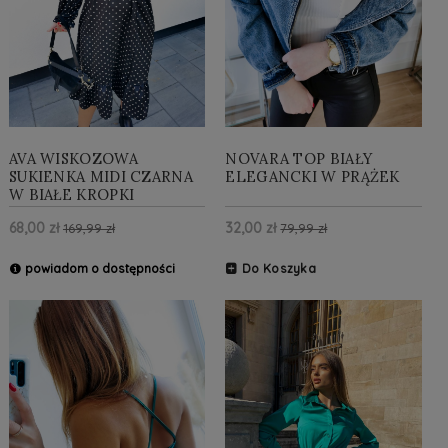
AVA WISKOZOWA
NOVARA TOP BIAŁY
SUKIENKA MIDI CZARNA
ELEGANCKI W PRĄŻEK
W BIAŁE KROPKI
68,00 zł
32,00 zł
169,99 zł
79,99 zł
powiadom o dostępności
Do Koszyka