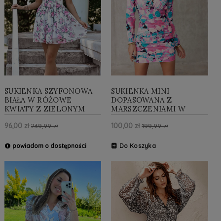
SUKIENKA SZYFONOWA
SUKIENKA MINI
BIAŁA W RÓŻOWE
DOPASOWANA Z
KWIATY Z ZIELONYM
MARSZCZENIAMI W
DELIKATNY RĘKAW
KWIATY Z DODATKIEM
96,00 zł
100,00 zł
239,99 zł
199,99 zł
ROZKLOSZOWANA
NIEBIESKIEGO DEKOLT V
SIERRA
ROYAL
powiadom o dostępności
Do Koszyka