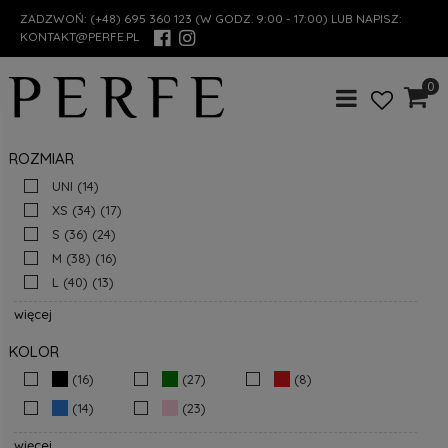
ZADZWOŃ:
(+48) 695 360 123
(W GODZ. 9:00 - 17:00) LUB NAPISZ:
KONTAKT@PERFE.PL
0
ROZMIAR
UNI
(14)
XS (34)
(17)
S (36)
(24)
M (38)
(16)
L (40)
(13)
więcej
KOLOR
(16)
(27)
(8)
(14)
(23)
więcej