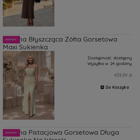
Lumina Błyszcząca Zółta Gorsetowa
NOWOŚĆ
Maxi Sukienka
Dostępność:
dostępny
Wysyłka w:
24 godziny
459,99 zł
Do Koszyka
Lumina Pistacjowa Gorsetowa Długa
NOWOŚĆ
Sukienka Na Wesele