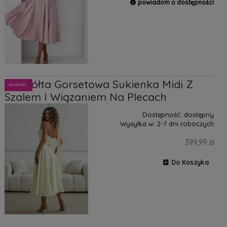
powiadom o dostępności
Asti żółta Gorsetowa Sukienka Midi Z
NOWOŚĆ
Szalem I Wiązaniem Na Plecach
Dostępność:
dostępny
Wysyłka w:
2-7 dni roboczych
399,99 zł
Do Koszyka