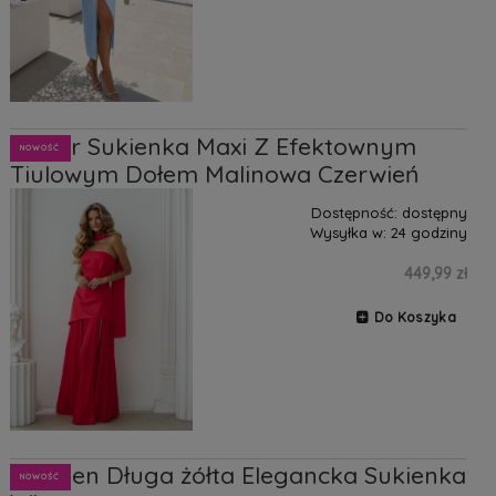
Taylor Sukienka Maxi Z Efektownym
NOWOŚĆ
Tiulowym Dołem Malinowa Czerwień
Dostępność:
dostępny
Wysyłka w:
24 godziny
449,99 zł
Do Koszyka
Carmen Długa żółta Elegancka Sukienka
NOWOŚĆ