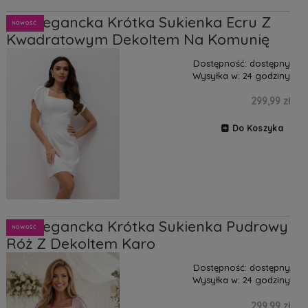
Lia Elegancka Krótka Sukienka Ecru Z
NOWOŚĆ
Kwadratowym Dekoltem Na Komunię
Dostępność:
dostępny
Wysyłka w:
24 godziny
299,99 zł
Do Koszyka
Lia Elegancka Krótka Sukienka Pudrowy
NOWOŚĆ
Róż Z Dekoltem Karo
Dostępność:
dostępny
Wysyłka w:
24 godziny
299,99 zł