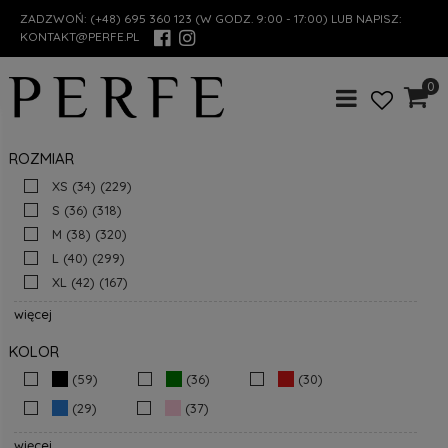
ZADZWOŃ:
(+48) 695 360 123
(W GODZ. 9:00 - 17:00) LUB NAPISZ:
KONTAKT@PERFE.PL
0
ROZMIAR
XS (34)
(229)
S (36)
(318)
M (38)
(320)
L (40)
(299)
XL (42)
(167)
więcej
KOLOR
(59)
(36)
(30)
(29)
(37)
więcej